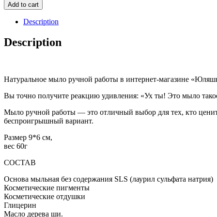
ручной
Add to cart
работы
Граната
Description
quantity
Description
Натуральное мыло ручной работы в интернет-магазине «Юляшки
Вы точно получите реакцию удивления: «Ух ты! Это мыло тако
Мыло ручной работы — это отличный выбор для тех, кто ценит 
беспроигрышный вариант.
Размер 9*6 см,
вес 60г
СОСТАВ
Основа мыльная без содержания SLS (лаурил сульфата натрия)
Косметические пигменты
Косметические отдушки
Глицерин
Масло дерева ши.