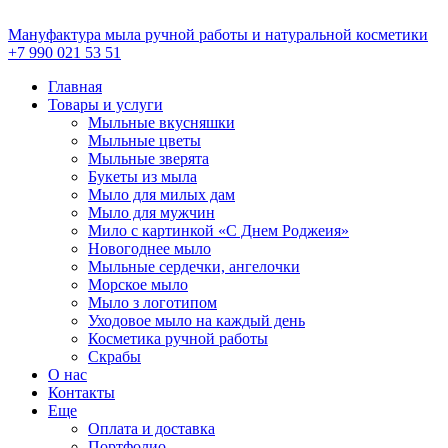
Перейти
к
Мануфактура мыла ручной работы и натуральной косметики
содержимому
+7 990 021 53 51
Главная
Товары и услуги
Мыльные вкусняшки
Мыльные цветы
Мыльные зверята
Букеты из мыла
Мыло для милых дам
Мыло для мужчин
Мило с картинкой «С Днем Роджеия»
Новогоднее мыло
Мыльные сердечки, ангелочки
Морское мыло
Мыло з логотипом
Уходовое мыло на каждый день
Косметика ручной работы
Скрабы
О нас
Контакты
Еще
Оплата и доставка
Портфолио