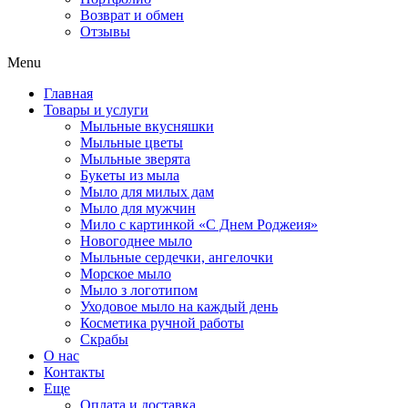
Возврат и обмен
Отзывы
Menu
Главная
Товары и услуги
Мыльные вкусняшки
Мыльные цветы
Мыльные зверята
Букеты из мыла
Мыло для милых дам
Мыло для мужчин
Мило с картинкой «С Днем Роджеия»
Новогоднее мыло
Мыльные сердечки, ангелочки
Морское мыло
Мыло з логотипом
Уходовое мыло на каждый день
Косметика ручной работы
Скрабы
О нас
Контакты
Еще
Оплата и доставка