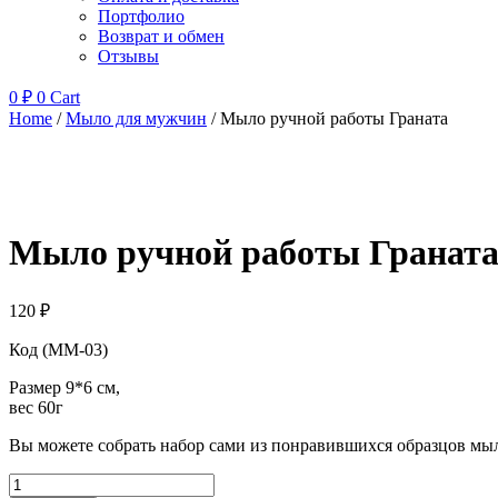
Портфолио
Возврат и обмен
Отзывы
0
₽
0
Cart
Home
/
Мыло для мужчин
/ Мыло ручной работы Граната
Мыло ручной работы Гранат
120
₽
Код (ММ-03)
Размер 9*6 см,
вес 60г
Вы можете собрать набор сами из понравившихся образцов мыла
Мыло