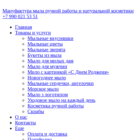
Перейти
к
Мануфактура мыла ручной работы и натуральной косметики
содержимому
+7 990 021 53 51
Главная
Товары и услуги
Мыльные вкусняшки
Мыльные цветы
Мыльные зверята
Букеты из мыла
Мыло для милых дам
Мыло для мужчин
Мило с картинкой «С Днем Роджеия»
Новогоднее мыло
Мыльные сердечки, ангелочки
Морское мыло
Мыло з логотипом
Уходовое мыло на каждый день
Косметика ручной работы
Скрабы
О нас
Контакты
Еще
Оплата и доставка
Портфолио