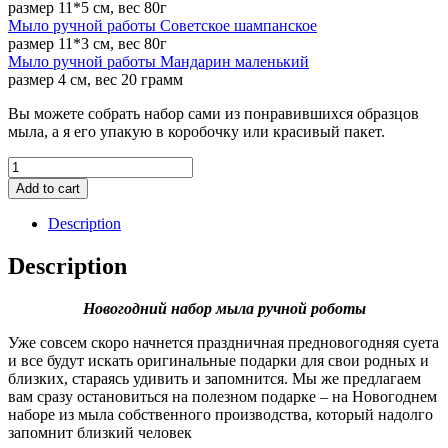
размер 11*5 см, вес 80г
Мыло ручной работы Советское шампанское
размер 11*3 см, вес 80г
Мыло ручной работы Мандарин маленький
размер 4 см, вес 20 грамм
Вы можете собрать набор сами из понравившихся образцов
мыла, а я его упакую в коробочку или красивый пакет.
Новогодний
набор
Add to cart
мыла
ручной
Description
работы
№24
Description
quantity
Новогодний набор мыла ручной роботы
Уже совсем скоро начнется праздничная предновогодняя суета
и все будут искать оригинальные подарки для свои родных и
близких, стараясь удивить и запомнится. Мы же предлагаем
вам сразу остановиться на полезном подарке – на Новогоднем
наборе из мыла собственного производства, который надолго
запомнит близкий человек