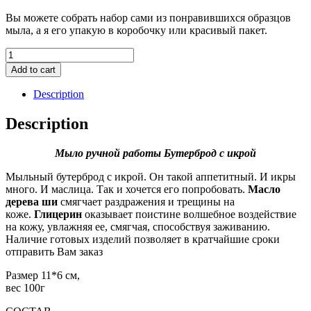
Вы можете собрать набор сами из понравившихся образцов
мыла, а я его упакую в коробочку или красивый пакет.
Мыло
ручной
Add to cart
работы
Бутерброд
Description
с
икрой
Description
quantity
Мыло ручной работы Бутерброд с икрой
Мыльный бутерброд с икрой. Он такой аппетитный. И икры
много. И маслица. Так и хочется его попробовать.
Масло
дерева ши
смягчает раздражения и трещины на
коже.
Глицерин
оказывает поистине волшебное воздействие
на кожу, увлажняя ее, смягчая, способствуя заживанию.
Наличие готовых изделий позволяет в кратчайшие сроки
отправить Вам заказ
Размер 11*6 см,
вес 100г