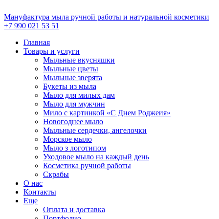
Перейти
к
Мануфактура мыла ручной работы и натуральной косметики
содержимому
+7 990 021 53 51
Главная
Товары и услуги
Мыльные вкусняшки
Мыльные цветы
Мыльные зверята
Букеты из мыла
Мыло для милых дам
Мыло для мужчин
Мило с картинкой «С Днем Роджеия»
Новогоднее мыло
Мыльные сердечки, ангелочки
Морское мыло
Мыло з логотипом
Уходовое мыло на каждый день
Косметика ручной работы
Скрабы
О нас
Контакты
Еще
Оплата и доставка
Портфолио