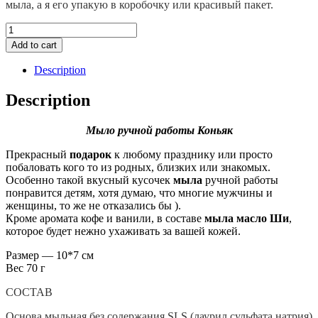
мыла, а я его упакую в коробочку или красивый пакет.
Мыло
ручной
Add to cart
работы
Коньяк
Description
quantity
Description
Мыло ручной работы Коньяк
Прекрасный
подарок
к любому празднику или просто
побаловать кого то из родных, близких или знакомых.
Особенно такой вкусный кусочек
мыла
ручной работы
понравится детям, хотя думаю, что многие мужчины и
женщины, то же не отказались бы ).
Кроме аромата кофе и ванили, в составе
мыла масло Ши
,
которое будет нежно ухаживать за вашей кожей.
Размер — 10*7 см
Вес 70 г
СОСТАВ
Основа мыльная без содержания SLS (лаурил сульфата натрия)