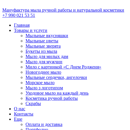
Перейти
к
Мануфактура мыла ручной работы и натуральной косметики
содержимому
+7 990 021 53 51
Главная
Товары и услуги
Мыльные вкусняшки
Мыльные цветы
Мыльные зверята
Букеты из мыла
Мыло для милых дам
Мыло для мужчин
Мило с картинкой «С Днем Роджеия»
Новогоднее мыло
Мыльные сердечки, ангелочки
Морское мыло
Мыло з логотипом
Уходовое мыло на каждый день
Косметика ручной работы
Скрабы
О нас
Контакты
Еще
Оплата и доставка
Портфолио