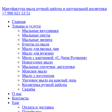
Перейти
к
Мануфактура мыла ручной работы и натуральной косметики
содержимому
+7 990 021 53 51
Главная
Товары и услуги
Мыльные вкусняшки
Мыльные цветы
Мыльные зверята
Букеты из мыла
Мыло для милых дам
Мыло для мужчин
Мило с картинкой «С Днем Роджеия»
Новогоднее мыло
Мыльные сердечки, ангелочки
Морское мыло
Мыло з логотипом
Уходовое мыло на каждый день
Косметика ручной работы
Скрабы
О нас
Контакты
Еще
Оплата и доставка
Портфолио